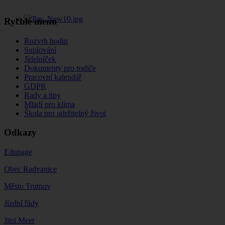
Rychlé menu
Rozvrh hodin
Suplování
Jídelníček
Dokumenty pro rodiče
Pracovní kalendář
GDPR
Rady a tipy
Mladí pro klima
Škola pro udržitelný život
Odkazy
Edupage
Obec Radvanice
Město Trutnov
Jízdní řády
Jitsi Meet