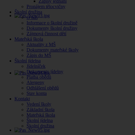
Zápisy jednání
Pronájem tělocvičny
Školní družina
O nás
Informace o školní družině
Dokumenty školní družiny
Zájmová činnost dětí
Mateřská škola
Aktuality z MŠ
Dokumenty mateřské školy
Zápis do MŠ
Školní jídelna
Jídelníček
Dokumenty jídelny
Platba obědů
Alergeny
Odhlášení obědů
Stav konta
Kontakt
Vedení školy
Základní škola
Mateřská škola
Školní jídelna
Školní družina