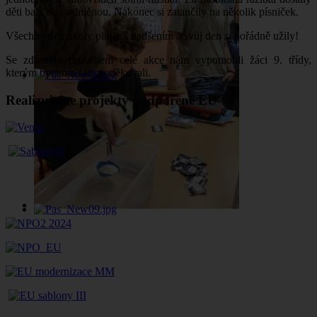
děti balíček s odměnou. Nakonec si zatančily na několik písniček.
Všechny děti úkoly plnily s nadšením a svůj den si pořádně užily!
Se zdárným průběhem celé akce nám vypomohli žáci 9. třídy,
kterým bychom rádi poděkovali.
Realizujeme projekty podpořené EU