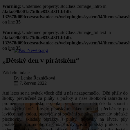
Warning
: Undefined property: stdClass::$image_intro in
/data/0/0/001a75d6-e833-43f1-b14b-
132678d09fcc/zsradvanice.cz/web/plugins/system/t4/themes/base/h
on line
35
Warning
: Undefined property: stdClass::$image_fulltext in
/data/0/0/001a75d6-e833-43f1-b14b-
132678d09fcc/zsradvanice.cz/web/plugins/system/t4/themes/base/h
on line
35
„Dětský den v pirátském“
Základní údaje
By
Lenka Řezníčková
7. červen 2022
Ani letos se na svátek všech dětí u nás nezapomnělo. Děti přišly do
školky převlečené za piráty a pirátky a naše školková zahrada se
proměnila na pirátskou zátoku, ve které na děti čekalo spoustu
pirátských úkolů. Lovily pirátským hákem poklad, přecházely po
lavičce nad vodou, procvičily si počítání s piráty, shazovaly pirátské
plechovky, skládaly obrázky s piráty, bojovaly na lávce, pily
pirátský rum a mnoho dalšího. Každý dostal pirátský průkaz a na
jednotlivých stanovištích sbíral razítka. Za nasbíraná razítka dostaly