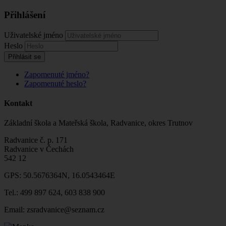
Přihlášení
Uživatelské jméno
Heslo
Přihlásit se
Zapomenuté jméno?
Zapomenuté heslo?
Kontakt
Základní škola a Mateřská škola, Radvanice, okres Trutnov
Radvanice č. p. 171
Radvanice v Čechách
542 12
GPS: 50.5676364N, 16.0543464E
Tel.: 499 897 624, 603 838 900
Email: zsradvanice@seznam.cz