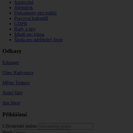
Suplování
Jídelníček
Dokumenty pro rodiče
Pracovní kalendář
GDPR
Rady a tipy
Mladí pro klima
Škola pro udržitelný život
Odkazy
Edupage
Obec Radvanice
Město Trutnov
Jízdní řády
Jitsi Meet
Přihlášení
Uživatelské jméno
Heslo