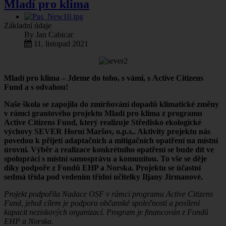
Mladí pro klima
Základní údaje
By
Jan Cabicar
11. listopad 2021
Mladí pro klima – Jdeme do toho, s vámi, s Active Citizens
Fund a s odvahou!
Naše škola se zapojila do zmírňování dopadů klimatické změny
v rámci grantového projektu Mladí pro klima z programu
Active Citizens Fund, který realizuje Středisko ekologické
výchovy SEVER Horní Maršov, o.p.s.. Aktivity projektu nás
povedou k přijetí adaptačních a mitigačních opatření na místní
úrovni. Výběr a realizace konkrétního opatření se bude dít ve
spolupráci s místní samosprávu a komunitou. To vše se děje
díky podpoře z Fondů EHP a Norska. Projektu se účastní
sedmá třída pod vedením třídní učitelky Iljany Jirmanové.
Projekt podpořila Nadace OSF v rámci programu Active Citizens
Fund, jehož cílem je podpora občanské společnosti a posílení
kapacit neziskových organizací. Program je financován z Fondů
EHP a Norska.