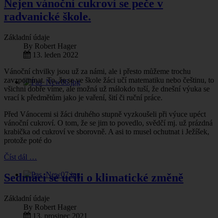
Nejen vánoční cukroví se peče v
radvanické škole.
Základní údaje
By
Robert Hager
13. leden 2022
Vánoční chvilky jsou už za námi, ale i přesto můžeme trochu
zavzpomínat. To, že se ve škole žáci učí matematiku nebo češtinu, to
všichni dobře víme, ale možná už málokdo tuší, že dnešní výuka se
vrací k předmětům jako je vaření, šití či ruční práce.
Před Vánocemi si žáci druhého stupně vyzkoušeli při výuce upéct
vánoční cukroví. O tom, že se jim to povedlo, svědčí mj. už prázdná
krabička od cukroví ve sborovně. A asi to musel ochutnat i Ježíšek,
protože poté do
Číst dál …
Sedmáci se učili o klimatické změně
Základní údaje
By
Robert Hager
13. prosinec 2021