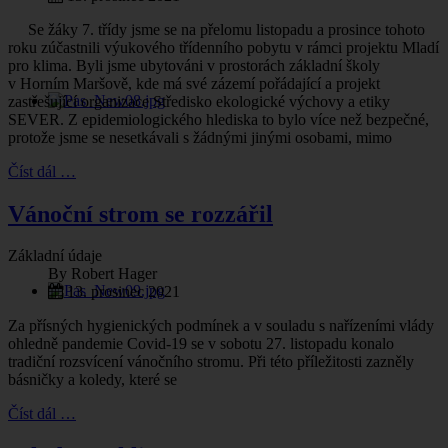
Se žáky 7. třídy jsme se na přelomu listopadu a prosince tohoto
roku zúčastnili výukového třídenního pobytu v rámci projektu Mladí
pro klima. Byli jsme ubytováni v prostorách základní školy
v Horním Maršově, kde má své zázemí pořádající a projekt
zastřešující organizace Středisko ekologické výchovy a etiky
SEVER. Z epidemiologického hlediska to bylo více než bezpečné,
protože jsme se nesetkávali s žádnými jinými osobami, mimo
Číst dál …
Vánoční strom se rozzářil
Základní údaje
By
Robert Hager
13. prosinec 2021
Za přísných hygienických podmínek a v souladu s nařízeními vlády
ohledně pandemie Covid-19 se v sobotu 27. listopadu konalo
tradiční rozsvícení vánočního stromu. Při této příležitosti zazněly
básničky a koledy, které se
Číst dál …