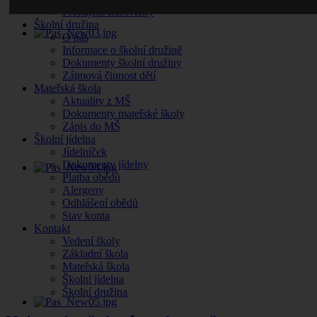
Pronájem tělocvičny
Školní družina
O nás
Informace o školní družině
Dokumenty školní družiny
Zájmová činnost dětí
Mateřská škola
Aktuality z MŠ
Dokumenty mateřské školy
Zápis do MŠ
Školní jídelna
Jídelníček
Dokumenty jídelny
Platba obědů
Alergeny
Odhlášení obědů
Stav konta
Kontakt
Vedení školy
Základní škola
Mateřská škola
Školní jídelna
Školní družina