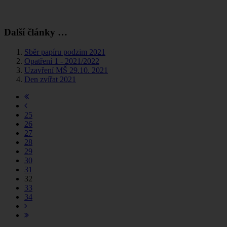
Další články …
Sběr papíru podzim 2021
Opatření 1 - 2021/2022
Uzavření MŠ 29.10. 2021
Den zvířat 2021
25
26
27
28
29
30
31
32
33
34