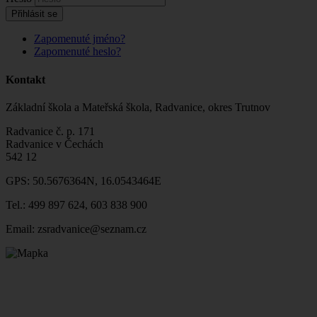
Přihlásit se
Zapomenuté jméno?
Zapomenuté heslo?
Kontakt
Základní škola a Mateřská škola, Radvanice, okres Trutnov
Radvanice č. p. 171
Radvanice v Čechách
542 12
GPS: 50.5676364N, 16.0543464E
Tel.: 499 897 624, 603 838 900
Email: zsradvanice@seznam.cz