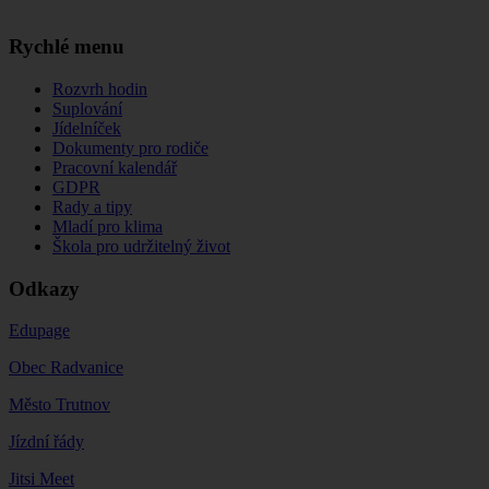
Rychlé menu
Rozvrh hodin
Suplování
Jídelníček
Dokumenty pro rodiče
Pracovní kalendář
GDPR
Rady a tipy
Mladí pro klima
Škola pro udržitelný život
Odkazy
Edupage
Obec Radvanice
Město Trutnov
Jízdní řády
Jitsi Meet