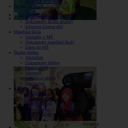
Pronájem tělocvičny
Školní družina
O nás
Informace o školní družině
Dokumenty školní družiny
Zájmová činnost dětí
Mateřská škola
Aktuality z MŠ
Dokumenty mateřské školy
Zápis do MŠ
Školní jídelna
Jídelníček
Dokumenty jídelny
Platba obědů
Alergeny
Odhlášení obědů
Stav konta
Kontakt
Vedení školy
Základní škola
Mateřská škola
Školní jídelna
Školní družina