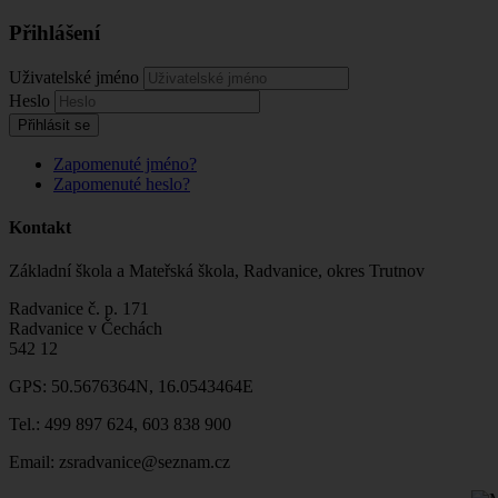
Přihlášení
Uživatelské jméno
Heslo
Přihlásit se
Zapomenuté jméno?
Zapomenuté heslo?
Kontakt
Základní škola a Mateřská škola, Radvanice, okres Trutnov
Radvanice č. p. 171
Radvanice v Čechách
542 12
GPS: 50.5676364N, 16.0543464E
Tel.: 499 897 624, 603 838 900
Email: zsradvanice@seznam.cz