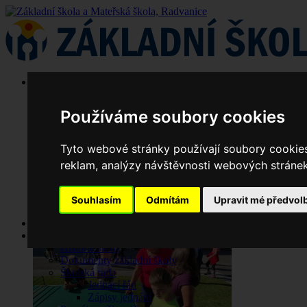
Používáme soubory cookies
Tyto webové stránky používají soubory cookies 
reklam, analýzy návštěvnosti webových stránek 
Souhlasím
Odmítám
Upravit mé předvol
Aktuality
Základní škola
Historie školy
Dokumenty základní školy
Školská rada
Jednací řád
Zápisy jednání