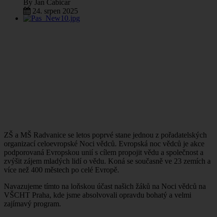
By
Jan Cabicar
24. srpen 2025
ZŠ a MŠ Radvanice se letos poprvé stane jednou z pořadatelských
organizací celoevropské Noci vědců. Evropská noc vědců je akce
podporovaná Evropskou unií s cílem propojit vědu a společnost a
zvýšit zájem mladých lidí o vědu. Koná se současně ve 23 zemích a
více než 400 městech po celé Evropě.
Navazujeme tímto na loňskou účast našich žáků na Noci vědců na
VŠCHT Praha, kde jsme absolvovali opravdu bohatý a velmi
zajímavý program.