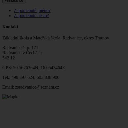
Přihlásit se
Zapomenuté jméno?
Zapomenuté heslo?
Kontakt
Základní škola a Mateřská škola, Radvanice, okres Trutnov
Radvanice č. p. 171
Radvanice v Čechách
542 12
GPS: 50.5676364N, 16.0543464E
Tel.: 499 897 624, 603 838 900
Email: zsradvanice@seznam.cz