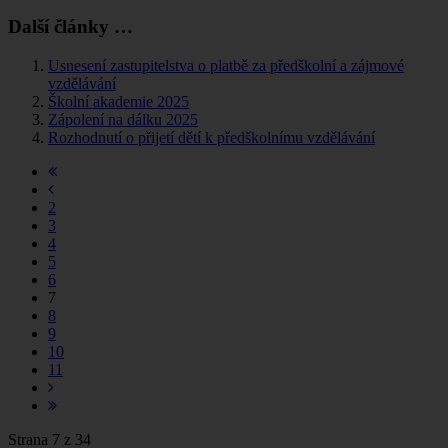
Další články …
Usnesení zastupitelstva o platbě za předškolní a zájmové
vzdělávání
Školní akademie 2025
Zápolení na dálku 2025
Rozhodnutí o přijetí dětí k předškolnímu vzdělávání
2
3
4
5
6
7
8
9
10
11
Strana 7 z 34