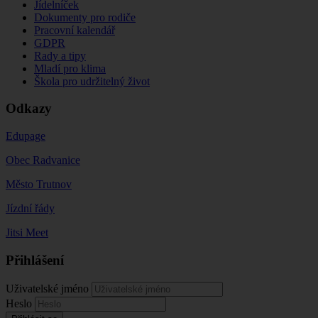
Jídelníček
Dokumenty pro rodiče
Pracovní kalendář
GDPR
Rady a tipy
Mladí pro klima
Škola pro udržitelný život
Odkazy
Edupage
Obec Radvanice
Město Trutnov
Jízdní řády
Jitsi Meet
Přihlášení
Uživatelské jméno
Heslo