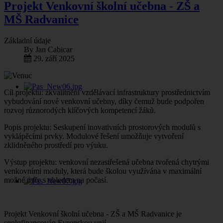
Projekt Venkovní školní učebna - ZŠ a
MŠ Radvanice
Základní údaje
By
Jan Cabicar
29. září 2025
Cíl projektu: zkvalitnění vzdělávací infrastruktury prostřednictvím
vybudování nové venkovní učebny, díky čemuž bude podpořen
rozvoj různorodých klíčových kompetencí žáků.
Popis projektu: Seskupení inovativních prostorových modulů s
vyklápěcími prvky. Modulové řešení umožňuje vytvoření
zklidněného prostředí pro výuku.
Výstup projektu: venkovní nezastřešená učebna tvořená chytrými
venkovními moduly, která bude školou využívána v maximální
možné míře s ohledem na počasí.
Projekt Venkovní školní učebna - ZŠ a MŠ Radvanice je
spolufinancován Evropskou unií.