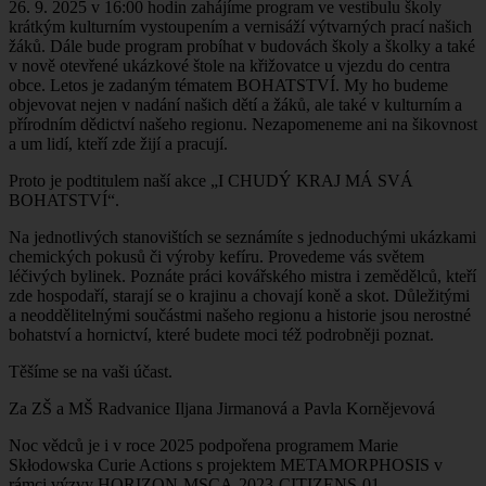
26. 9. 2025 v 16:00 hodin zahájíme program ve vestibulu školy
krátkým kulturním vystoupením a vernisáží výtvarných prací našich
žáků. Dále bude program probíhat v budovách školy a školky a také
v nově otevřené ukázkové štole na křižovatce u vjezdu do centra
obce. Letos je zadaným tématem BOHATSTVÍ. My ho budeme
objevovat nejen v nadání našich dětí a žáků, ale také v kulturním a
přírodním dědictví našeho regionu. Nezapomeneme ani na šikovnost
a um lidí, kteří zde žijí a pracují.
Proto je podtitulem naší akce „I CHUDÝ KRAJ MÁ SVÁ
BOHATSTVÍ“.
Na jednotlivých stanovištích se seznámíte s jednoduchými ukázkami
chemických pokusů či výroby kefíru. Provedeme vás světem
léčivých bylinek. Poznáte práci kovářského mistra i zemědělců, kteří
zde hospodaří, starají se o krajinu a chovají koně a skot. Důležitými
a neoddělitelnými součástmi našeho regionu a historie jsou nerostné
bohatství a hornictví, které budete moci též podrobněji poznat.
Těšíme se na vaši účast.
Za ZŠ a MŠ Radvanice Iljana Jirmanová a Pavla Kornějevová
Noc vědců je i v roce 2025 podpořena programem Marie
Skłodowska Curie Actions s projektem METAMORPHOSIS v
rámci výzvy HORIZON-MSCA-2023-CITIZENS-01