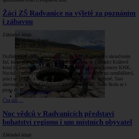
Žáci ZŠ Radvanice na výletě za poznáním
i zábavou
Základní údaje
By
Robert Hager
22. září 2025
Dožínky – tradiční slovanská oslava sklizně spojená s ukončením
žní, která je poděkováním přírodě za úrodu, se v Hradci Králové
koná již mnoho let pod záštitou Regionální agrární komory KHK.
Nechává návštěvníky poutavou formou nahlédnout na zemědělství,
práci se zvířaty a další činnosti s tímto odvětvím spojené. Tato
slavnost se u široké veřejnosti těší veliké oblibě. Naše škola se i
proto do krajského
Číst dál …
Noc vědců v Radvanicích představí
bohatství regionu i um místních obyvatel
Základní údaje