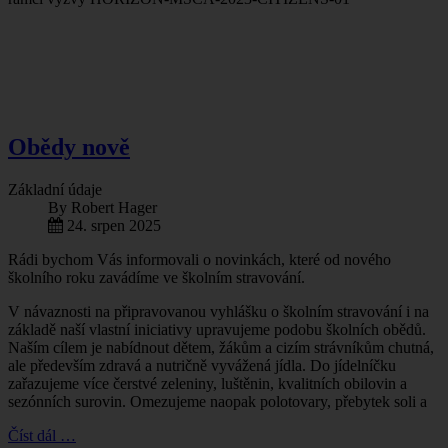
Obědy nově
Základní údaje
By
Robert Hager
24. srpen 2025
Rádi bychom Vás informovali o novinkách, které od nového
školního roku zavádíme ve školním stravování.
V návaznosti na připravovanou vyhlášku o školním stravování i na
základě naší vlastní iniciativy upravujeme podobu školních obědů.
Naším cílem je nabídnout dětem, žákům a cizím strávníkům chutná,
ale především zdravá a nutričně vyvážená jídla. Do jídelníčku
zařazujeme více čerstvé zeleniny, luštěnin, kvalitních obilovin a
sezónních surovin. Omezujeme naopak polotovary, přebytek soli a
Číst dál …