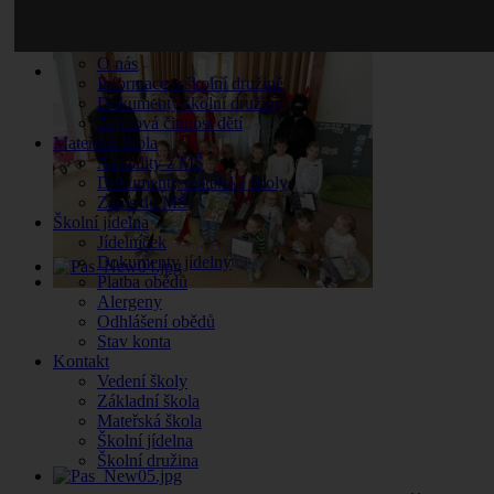
Zápisy jednání
Pronájem tělocvičny
Školní družina
O nás
Informace o školní družině
Dokumenty školní družiny
Zájmová činnost dětí
Mateřská škola
Aktuality z MŠ
Dokumenty mateřské školy
Zápis do MŠ
Školní jídelna
Jídelníček
Dokumenty jídelny
Platba obědů
Alergeny
Odhlášení obědů
Stav konta
Kontakt
Vedení školy
Základní škola
Mateřská škola
Školní jídelna
Školní družina