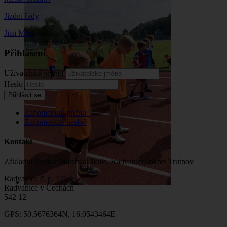
Jízdní řády
Jitsi Meet
Přihlášení
Uživatelské jméno
Heslo
Přihlásit se
Zapomenuté jméno?
Zapomenuté heslo?
Kontakt
Základní škola a Mateřská škola, Radvanice, okres Trutnov
Radvanice č. p. 171
Radvanice v Čechách
542 12
GPS: 50.5676364N, 16.0543464E