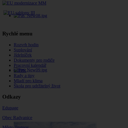
Rychlé menu
Rozvrh hodin
Suplování
Jídelníček
Dokumenty pro rodiče
Pracovní kalendář
GDPR
Rady a tipy
Mladí pro klima
Škola pro udržitelný život
Odkazy
Edupage
Obec Radvanice
Město Trutnov