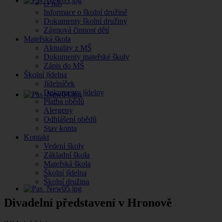
O nás
Informace o školní družině
Dokumenty školní družiny
Zájmová činnost dětí
Mateřská škola
Aktuality z MŠ
Dokumenty mateřské školy
Zápis do MŠ
Školní jídelna
Jídelníček
Dokumenty jídelny
Platba obědů
Alergeny
Odhlášení obědů
Stav konta
Kontakt
Vedení školy
Základní škola
Mateřská škola
Školní jídelna
Školní družina
Divadelní představení v Hronově