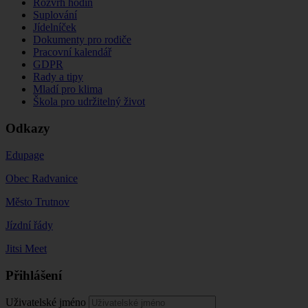
Rozvrh hodin
Suplování
Jídelníček
Dokumenty pro rodiče
Pracovní kalendář
GDPR
Rady a tipy
Mladí pro klima
Škola pro udržitelný život
Odkazy
Edupage
Obec Radvanice
Město Trutnov
Jízdní řády
Jitsi Meet
Přihlášení
Uživatelské jméno