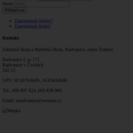
Heslo
Přihlásit se
Zapomenuté jméno?
Zapomenuté heslo?
Kontakt
Základní škola a Mateřská škola, Radvanice, okres Trutnov
Radvanice č. p. 171
Radvanice v Čechách
542 12
GPS: 50.5676364N, 16.0543464E
Tel.: 499 897 624, 603 838 900
Email: zsradvanice@seznam.cz