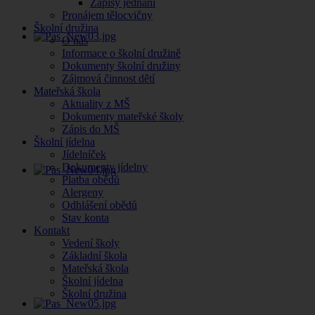
Zápisy jednání
Pronájem tělocvičny
Školní družina
O nás
Informace o školní družině
Dokumenty školní družiny
Zájmová činnost dětí
Mateřská škola
Aktuality z MŠ
Dokumenty mateřské školy
Zápis do MŠ
Školní jídelna
Jídelníček
Dokumenty jídelny
Platba obědů
Alergeny
Odhlášení obědů
Stav konta
Kontakt
Vedení školy
Základní škola
Mateřská škola
Školní jídelna
Školní družina