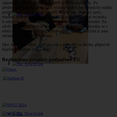
odpovídat na nespočet otázek, které jim děti pokládaly. Po
předvedení veškeré výzbroje a výstroje si děti tyto pomůcky mohly
prohlédnout, osahat. Nejžádanější byla pouta, pepřový sprej,
obušek, policejní vesty a čepice. Dále to byla speciální technika
k odchytávání hadů, kterou si všichni také mohli vyzkoušet. Na
závěr děti dostaly drobné dárky a nastalo loučení. Policistky se s
námi rozloučily světelnými a zvukovými signály, kterými je auto
městských policistů vybaveno.
Moc děkujeme všem, kteří pro nás a naše děti ze školky připravili
báječné a poučné dopoledne.
Realizujeme projekty podpořené EU