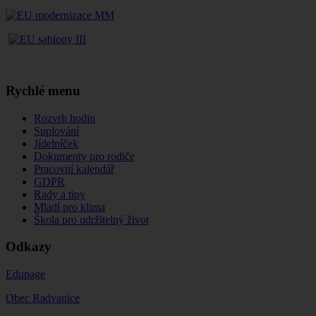
Rychlé menu
Rozvrh hodin
Suplování
Jídelníček
Dokumenty pro rodiče
Pracovní kalendář
GDPR
Rady a tipy
Mladí pro klima
Škola pro udržitelný život
Odkazy
Edupage
Obec Radvanice