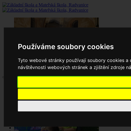
Používáme soubory cookies
Tyto webové stránky používají soubory cookies a d
návštěvnosti webových stránek a zjištění zdroje ná
Aktuality
Základní škola
Historie školy
Dokumenty základní školy
Školská rada
Jednací řád
Zápisy jednání
Pronájem tělocvičny
Školní družina