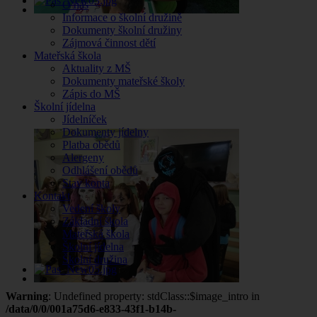
O nás
Informace o školní družině
Dokumenty školní družiny
Zájmová činnost dětí
Mateřská škola
Aktuality z MŠ
Dokumenty mateřské školy
Zápis do MŠ
Školní jídelna
Jídelníček
Dokumenty jídelny
Platba obědů
Alergeny
Odhlášení obědů
Stav konta
Kontakt
Vedení školy
Základní škola
Mateřská škola
Školní jídelna
Školní družina
Warning
: Undefined property: stdClass::$image_intro in
/data/0/0/001a75d6-e833-43f1-b14b-