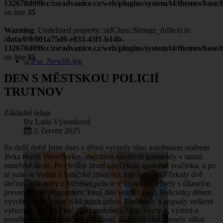
132678d09fcc/zsradvanice.cz/web/plugins/system/t4/themes/base/h
on line
35
Warning
: Undefined property: stdClass::$image_fulltext in
/data/0/0/001a75d6-e833-43f1-b14b-
132678d09fcc/zsradvanice.cz/web/plugins/system/t4/themes/base/h
on line
35
DEN S MĚSTSKOU POLICIÍ
TRUTNOV
Základní údaje
By
Lada Výrostková
3. červen 2025
Po delší době jsme dnes s dětmi vyrazily ráno autobusem směrem
Jívka Horní Vernéřovice, abychom navštívili kamarády v tamní
mateřské škole. Po chvilce hraní nás čekala společná svačinka, a po
ní jsme se vydali k hasičské zbrojnici, kde na nás již čekaly dvě
slečny- policistky z Městské policie v Trutnově. Přijely s úžasným
preventivním programem, které děti velmi zaujal. Policistky dětem
vysvětlily vše, co se týká jejich práce. Předvedly a popsaly veškeré
vybavení, které ke své práci potřebují. Tedy výzbroj, výstroj a
prostředky, které policisté používají. Zároveň však musely stíhat