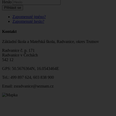
Heslo
Přihlásit se
Zapomenuté jméno?
Zapomenuté heslo?
Kontakt
Základní škola a Mateřská škola, Radvanice, okres Trutnov
Radvanice č. p. 171
Radvanice v Čechách
542 12
GPS: 50.5676364N, 16.0543464E
Tel.: 499 897 624, 603 838 900
Email: zsradvanice@seznam.cz