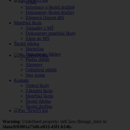
O nás
Informace o školní družině
Dokumenty školní družiny
Zájmová činnost dětí
Mateřská škola
Aktuality z MŠ
Dokumenty mateřské školy
Zápis do MŠ
Školní jídelna
Jídelníček
Dokumenty jídelny
Platba obědů
Alergeny
Odhlášení obědů
Stav konta
Kontakt
Vedení školy
Základní škola
Mateřská škola
Školní jídelna
Školní družina
Warning
: Undefined property: stdClass::$image_intro in
/data/0/0/001a75d6-e833-43f1-b14b-