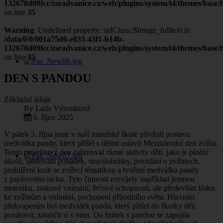
132678d09fcc/zsradvanice.cz/web/plugins/system/t4/themes/base/h
on line
35
Warning
: Undefined property: stdClass::$image_fulltext in
/data/0/0/001a75d6-e833-43f1-b14b-
132678d09fcc/zsradvanice.cz/web/plugins/system/t4/themes/base/h
on line
35
DEN S PANDOU
Základní údaje
By
Lada Výrostková
6. říjen 2025
V pátek 3. října jsme v naší mateřské škole přivítali postavu
medvídka pandy, který přišel s dětmi oslavit Mezinárodní den zvířat.
Tento projektový den zahrnoval různé aktivity dětí, jako je plnění
úkolů, sledování pohádek, smyslohrátky, povídání o zvířatech,
prohlížení knih se zvířecí tématikou a tvoření medvídka pandy
z papírového tácku. Tyto činnosti rozvíjely například jemnou
motoriku, zrakové vnímání, řečové schopnosti, ale především lásku
ke zvířatům a vnímání, pochopení přírodního světa. Hlavním
překvapením byl medvídek panda, který přišel do školky děti
pozdravit, zatančit si s nimi. Do hrátek s pandou se zapojila