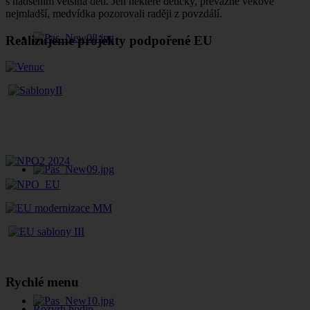
s nadšením většina dětí. Jen některé dětičky, převážně věkově
nejmladší, medvídka pozorovali raději z povzdálí.
Realizujeme projekty podpořené EU
Rychlé menu
Rozvrh hodin