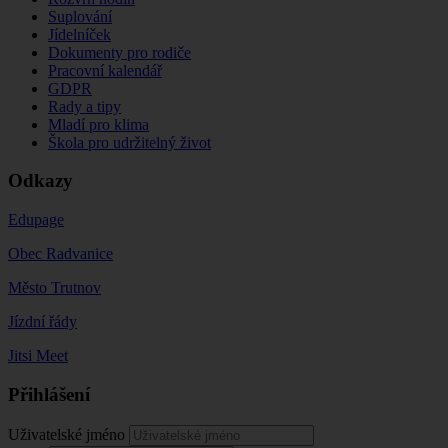
Suplování
Jídelníček
Dokumenty pro rodiče
Pracovní kalendář
GDPR
Rady a tipy
Mladí pro klima
Škola pro udržitelný život
Odkazy
Edupage
Obec Radvanice
Město Trutnov
Jízdní řády
Jitsi Meet
Přihlášení
Uživatelské jméno