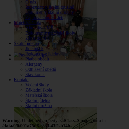
O nás
Informace o školní družině
Dokumenty školní družiny
Zájmová činnost dětí
Mateřská škola
Aktuality z MŠ
Dokumenty mateřské školy
Zápis do MŠ
Školní jídelna
Jídelníček
Dokumenty jídelny
Platba obědů
Alergeny
Odhlášení obědů
Stav konta
Kontakt
Vedení školy
Základní škola
Mateřská škola
Školní jídelna
Školní družina
Warning
: Undefined property: stdClass::$image_intro in
/data/0/0/001a75d6-e833-43f1-b14b-