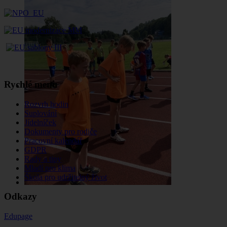
Rychlé menu
Rozvrh hodin
Suplování
Jídelníček
Dokumenty pro rodiče
Pracovní kalendář
GDPR
Rady a tipy
Mladí pro klima
Škola pro udržitelný život
Odkazy
Edupage