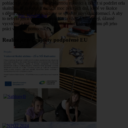
pohladit je, navléknout si ochrannou rukavici a zkusit si podržet orla
skalního. Je to jeden z dalších moc pěkných dní, které ve školce
s dětmi zažíváme a dozvídáme se spoustu nových informací. A aby
to nebylo jen o dravcích, pana Karla vždy doprovázejí, úžasně
vycvičení a velmi přítulní, Bretaňští ohaři, kteří jsou mu při jeho
práci velkými pomocníky.
Realizujeme projekty podpořené EU