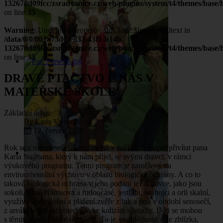
132678d09fcc/zsradvanice.cz/web/plugins/system/t4/themes/base/h
on line
35
Warning
: Undefined property: stdClass::$image_fulltext in
/data/0/0/001a75d6-e833-43f1-b14b-
132678d09fcc/zsradvanice.cz/web/plugins/system/t4/themes/base/h
on line
35
DRAVÉ PTACTVO U NÁS V
MATEŘSKÉ ŠKOLE
Základní údaje
By
Lada Výrostková
12. červen 2025
Rok se s rokem sešel, a my mohli v naší školce opět přivítat pana
Karla Najmana, který k nám přijel, se svými dravci, v rámci
výukového programu. Tento program je zaměřený na
environmentální výchovu v oblasti biologické ochrany. A co to
taková biologická ochrana v jeho podání je? Dravce, jako jsou
sokoli, káně Harrisova a rudoocasé, jestřábi, krahujci a orli skalní,
využívá k vyhánění a plašení zvěře z luk a polí v období senosečí,
z areálu letiště, aby nedošlo ke kolizím s letadly. Děti se mohou
s těmito dravci blíže seznámit. To je, prohlédnout si je zblízka,