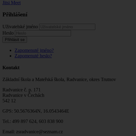
Jitsi Meet
Přihlášení
Uživatelské jméno
Heslo
Přihlásit se
Zapomenuté jméno?
Zapomenuté heslo?
Kontakt
Základní škola a Mateřská škola, Radvanice, okres Trutnov
Radvanice č. p. 171
Radvanice v Čechách
542 12
GPS: 50.5676364N, 16.0543464E
Tel.: 499 897 624, 603 838 900
Email: zsradvanice@seznam.cz