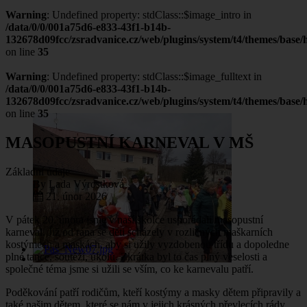
Warning
: Undefined property: stdClass::$image_intro in
/data/0/0/001a75d6-e833-43f1-b14b-
132678d09fcc/zsradvanice.cz/web/plugins/system/t4/themes/base/h
on line
35
Warning
: Undefined property: stdClass::$image_fulltext in
/data/0/0/001a75d6-e833-43f1-b14b-
132678d09fcc/zsradvanice.cz/web/plugins/system/t4/themes/base/h
on line
35
MASOPUSTNÍ KARNEVAL V MŠ
Základní údaje
By
Lada Výrostková
21. únor 2026
V pátek 20. února jsme v naší školce uspořádali masopustní
karneval. Již od rána se děti scházely v rozličných maškarních
kostýmech a maskách, aby si užily vyzdobenou třídu a dopoledne
plné tance, soutěží, úkolů. Zkrátka byl to čas plný veselosti a
společné téma jsme si užili se vším, co ke karnevalu patří.
Poděkování patří rodičům, kteří kostýmy a masky dětem připravily a
také našim dětem, které se nám v jejich krásných převlecích rády