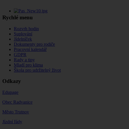
Rychlé menu
Rozvrh hodin
Suplování
Jídelníček
Dokumenty pro rodiče
Pracovní kalendář
GDPR
Rady a tipy
Mladí pro klima
Škola pro udržitelný život
Odkazy
Edupage
Obec Radvanice
Město Trutnov
Jízdní řády