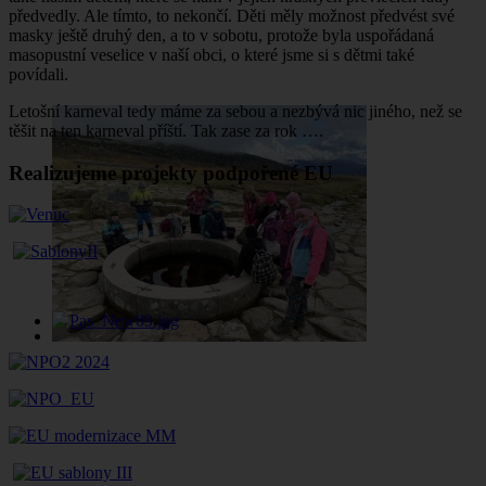
předvedly. Ale tímto, to nekončí. Děti měly možnost předvést své
masky ještě druhý den, a to v sobotu, protože byla uspořádaná
masopustní veselice v naší obci, o které jsme si s dětmi také
povídali.
Letošní karneval tedy máme za sebou a nezbývá nic jiného, než se
těšit na ten karneval příští. Tak zase za rok ….
Realizujeme projekty podpořené EU