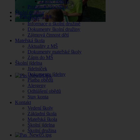
Zápisy jednání
Pronájem tělocvičny
Školní družina
O nás
Informace o školní družině
Dokumenty školní družiny
Zájmová činnost dětí
Mateřská škola
Aktuality z MŠ
Dokumenty mateřské školy
Zápis do MŠ
Školní jídelna
Jídelníček
Dokumenty jídelny
Platba obědů
Alergeny
Odhlášení obědů
Stav konta
Kontakt
Vedení školy
Základní škola
Mateřská škola
Školní jídelna
Školní družina