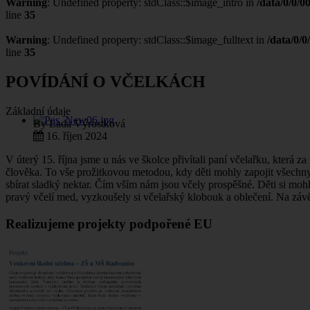
Warning
: Undefined property: stdClass::$image_intro in
/data/0/0/0
line
35
Warning
: Undefined property: stdClass::$image_fulltext in
/data/0/
line
35
POVÍDÁNÍ O VČELKÁCH
Základní údaje
By
Lada Výrostková
16. říjen 2024
V úterý 15. října jsme u nás ve školce přivítali paní včelařku, která z
člověka. To vše prožitkovou metodou, kdy děti mohly zapojit všechny 
sbírat sladký nektar. Čím vším nám jsou včely prospěšné. Děti si mohl
pravý včelí med, vyzkoušely si včelařský klobouk a oblečení. Na záv
Realizujeme projekty podpořené EU