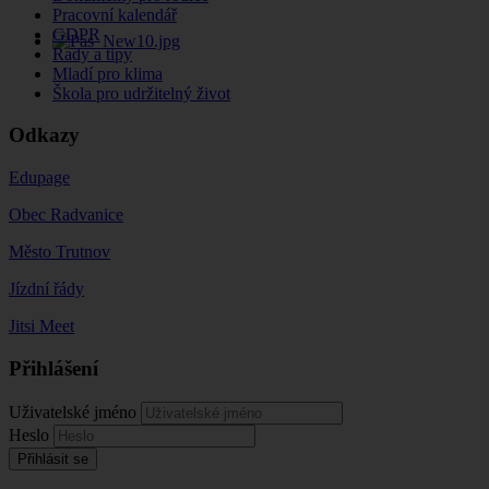
Pracovní kalendář
GDPR
Rady a tipy
Mladí pro klima
Škola pro udržitelný život
Odkazy
Edupage
Obec Radvanice
Město Trutnov
Jízdní řády
Jitsi Meet
Přihlášení
Uživatelské jméno
Heslo
Přihlásit se