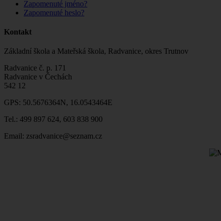
Zapomenuté jméno?
Zapomenuté heslo?
Kontakt
Základní škola a Mateřská škola, Radvanice, okres Trutnov
Radvanice č. p. 171
Radvanice v Čechách
542 12
GPS: 50.5676364N, 16.0543464E
Tel.: 499 897 624, 603 838 900
Email: zsradvanice@seznam.cz