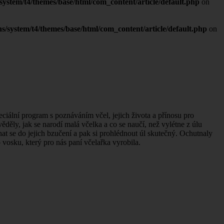
ystem/t4/themes/base/html/com_content/article/default.php
on
s/system/t4/themes/base/html/com_content/article/default.php
on
peciální program s poznáváním včel, jejich života a přínosu pro
děly, jak se narodí malá včelka a co se naučí, než vylétne z úlu
at se do jejich bzučení a pak si prohlédnout úl skutečný. Ochutnaly
vosku, který pro nás paní včelařka vyrobila.