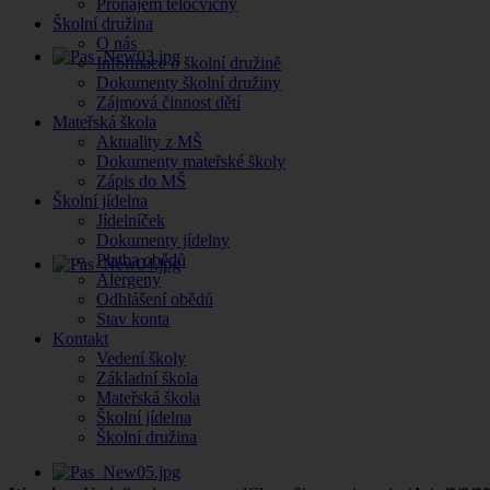
Pronájem tělocvičny
Školní družina
O nás
Informace o školní družině
Dokumenty školní družiny
Zájmová činnost dětí
Mateřská škola
Aktuality z MŠ
Dokumenty mateřské školy
Zápis do MŠ
Školní jídelna
Jídelníček
Dokumenty jídelny
Platba obědů
Alergeny
Odhlášení obědů
Stav konta
Kontakt
Vedení školy
Základní škola
Mateřská škola
Školní jídelna
Školní družina