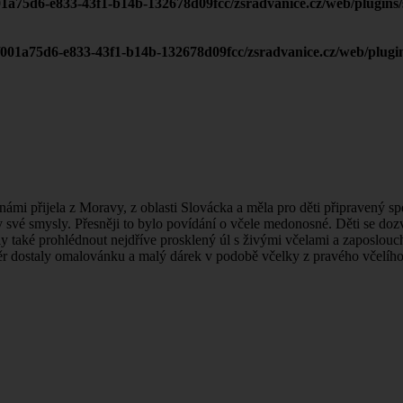
01a75d6-e833-43f1-b14b-132678d09fcc/zsradvanice.cz/web/plugins/s
0/001a75d6-e833-43f1-b14b-132678d09fcc/zsradvanice.cz/web/plugin
a námi přijela z Moravy, z oblasti Slovácka a měla pro děti připravený s
své smysly. Přesněji to bylo povídání o včele medonosné. Děti se dozvě
y také prohlédnout nejdříve prosklený úl s živými včelami a zaposlouch
ěr dostaly omalovánku a malý dárek v podobě včelky z pravého včelího 