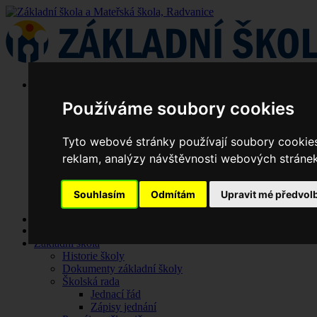
Používáme soubory cookies
Tyto webové stránky používají soubory cookies 
reklam, analýzy návštěvnosti webových stránek 
Souhlasím
Odmítám
Upravit mé předvol
Aktuality
Základní škola
Historie školy
Dokumenty základní školy
Školská rada
Jednací řád
Zápisy jednání