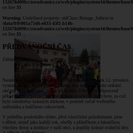
132678d09fcc/zsradvanice.cz/web/plugins/system/t4/themes/base/h
on line
35
Warning
: Undefined property: stdClass::$image_fulltext in
/data/0/0/001a75d6-e833-43f1-b14b-
132678d09fcc/zsradvanice.cz/web/plugins/system/t4/themes/base/h
on line
35
PŘEDVÁNOČNÍ ČAS
Základní údaje
By
Lada Výrostková
21. prosinec 2025
Nastávající vánoční dny jsme s dětmi započaly v pátek 12. prosince,
vystoupením v Penzionu Radvanice, kde se uskutečnilo setkání
občanů obcí Radvanic, Jívky a Chvalče. Děti měly připravené
pěkné kulturní pásmo, které se setkalo s velkým úspěchem, za což
byly odměněny krásným dárkem, v podobě ručně tvořeného
sněhuláka a balíčkem cukrovinek.
V průběhu posledního týdne, před vánočními prázdninami, jsme
s dětmi, stejně jako každý rok, obešly s přáníčkem a básničkou
všechny firmy a instituce v naší obci, a popřály krásné sváteční dny.
A přibyly další dobroty.