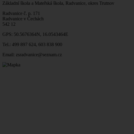
Základní škola a Mateřská škola, Radvanice, okres Trutnov
Radvanice č. p. 171
Radvanice v Čechách
542 12
GPS: 50.5676364N, 16.0543464E
Tel.: 499 897 624, 603 838 900
Email: zsradvanice@seznam.cz