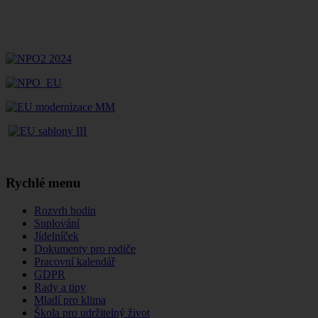
Rychlé menu
Rozvrh hodin
Suplování
Jídelníček
Dokumenty pro rodiče
Pracovní kalendář
GDPR
Rady a tipy
Mladí pro klima
Škola pro udržitelný život