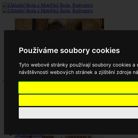
Používáme soubory cookies
Tyto webové stránky používají soubory cookies a d
návštěvnosti webových stránek a zjištění zdroje ná
Aktuality
Základní škola
Historie školy
Dokumenty základní školy
Školská rada
Jednací řád
Zápisy jednání
Pronájem tělocvičny
Školní družina