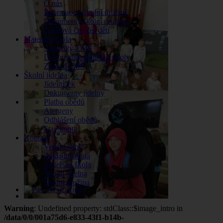
O nás
Informace o školní družině
Dokumenty školní družiny
Zájmová činnost dětí
Mateřská škola
Aktuality z MŠ
Dokumenty mateřské školy
Zápis do MŠ
Školní jídelna
Jídelníček
Dokumenty jídelny
Platba obědů
Alergeny
Odhlášení obědů
Stav konta
Kontakt
Vedení školy
Základní škola
Mateřská škola
Školní jídelna
Školní družina
Warning
: Undefined property: stdClass::$image_intro in
/data/0/0/001a75d6-e833-43f1-b14b-