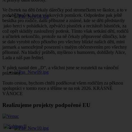
Ve čtvrtek na děti čekaly dárečky pod stromečkem ve školce, a to v
podobě hraček, her a výukových pomůcek. Odpoledne pak ještě
besídka pro rodiče, další příbuzné a známé, kde se děti představily
jako herci v pohádkách, zpěváčci písniček a recitátoři básniček, za
což opět sklidily zasloužený potlesk. Tímto však setkání dětí, rodičů
a učitelek nekončilo, protože na ně čekaly připravené dílničky, kde
se dalo vyrobit něco pěkného pro všechny blízké našich děti, mini
jarmark a samozřejmě posezení s malým občerstvením pro všechny
přítomné. Na hladký průběh, myšleno s humorem, dohlížely Alice,
Lada a náš pan ředitel.
V pátek nastal den ,,D“, a všichni jsme se rozutekli na vánoční
prázdniny.
Touto cestou, bychom chtěli poděkovat všem rodičům za pěknou
spolupráci v tomto roce a těšíme se na rok 2026. KRÁSNÉ
VÁNOCE
Realizujeme projekty podpořené EU