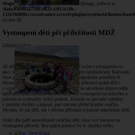
Warning
: Undefined property: stdClass::$image_fulltext in
/data/0/0/001a75d6-e833-43f1-b14b-
132678d09fcc/zsradvanice.cz/web/plugins/system/t4/themes/base/h
on line
35
Vystoupení dětí při příležitosti MDŽ
Základní údaje
By
Lada Výrostková
10. březen 2025
Již několikátým rokem se naše děti podílí svým vystoupením na
akci, kterou pořádá místní spolek, nejen pro spoluobčany Radvanic,
Sbor pro občanské záležitosti. Hudební odpoledne proběhlo 8.
března v klubu důchodců, kde se všichni přítomní mohli těšit i
z vystoupení dětí z mateřské školy, které na akordeon doprovodila
naše paní učitelka Jana. Děti zvládly své vystoupení na jedničku a
právem si vysloužily velký potlesk. Dostalo se jim také odměny
v podobě dortíků a nápoje, pan starosta přidal Kinder vajíčka.
Myslím, že jak děti, tak i všichni přítomní si krásné odpoledne užili.
Velký dík patří samozřejmě rodičům dětí, které své ratolesti na
vystoupení přivedli. Bez jejich pomoci by to zkrátka nešlo.