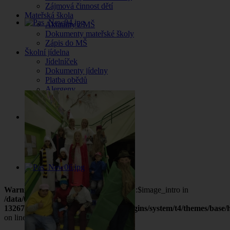
Zájmová činnost dětí
Mateřská škola
Aktuality z MŠ
Dokumenty mateřské školy
Zápis do MŠ
Školní jídelna
Jídelníček
Dokumenty jídelny
Platba obědů
Alergeny
Odhlášení obědů
Stav konta
Kontakt
Vedení školy
Základní škola
Mateřská škola
Školní jídelna
Školní družina
Warning
: Undefined property: stdClass::$image_intro in
/data/0/0/001a75d6-e833-43f1-b14b-
132678d09fcc/zsradvanice.cz/web/plugins/system/t4/themes/base/h
on line
35