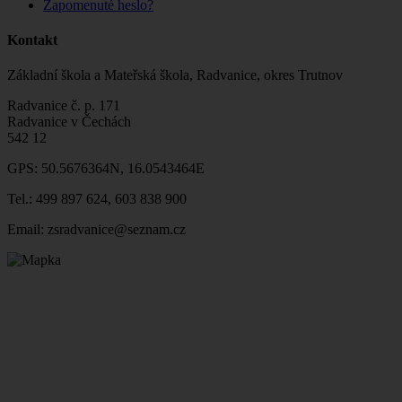
Zapomenuté heslo?
Kontakt
Základní škola a Mateřská škola, Radvanice, okres Trutnov
Radvanice č. p. 171
Radvanice v Čechách
542 12
GPS: 50.5676364N, 16.0543464E
Tel.: 499 897 624, 603 838 900
Email: zsradvanice@seznam.cz