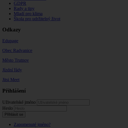
GDPR
Rady a tipy
Mladí pro klima
Škola pro udržitelný život
Odkazy
Edupage
Obec Radvanice
Město Trutnov
Jízdní řády
Jitsi Meet
Přihlášení
Uživatelské jméno
Heslo
Přihlásit se
Zapomenuté jméno?