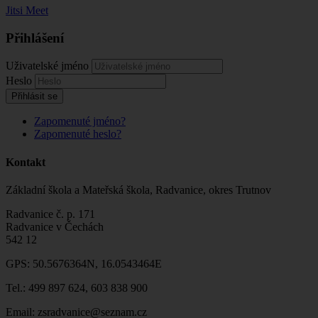
Jitsi Meet
Přihlášení
Uživatelské jméno
Heslo
Přihlásit se
Zapomenuté jméno?
Zapomenuté heslo?
Kontakt
Základní škola a Mateřská škola, Radvanice, okres Trutnov
Radvanice č. p. 171
Radvanice v Čechách
542 12
GPS: 50.5676364N, 16.0543464E
Tel.: 499 897 624, 603 838 900
Email: zsradvanice@seznam.cz