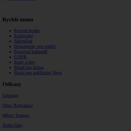
Rychlé menu
Rozvrh hodin
Suplování
Jídelníček
Dokumenty pro rodiče
Pracovní kalendář
GDPR
Rady a tipy
Mladí pro klima
Škola pro udržitelný život
Odkazy
Edupage
Obec Radvanice
Město Trutnov
Jízdní řády