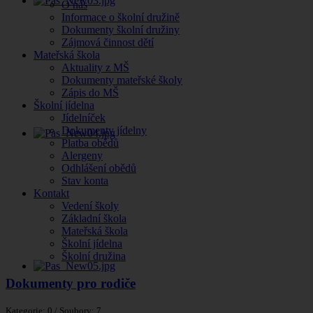
O nás
Informace o školní družině
Dokumenty školní družiny
Zájmová činnost dětí
Mateřská škola
Aktuality z MŠ
Dokumenty mateřské školy
Zápis do MŠ
Školní jídelna
Jídelníček
Dokumenty jídelny
Platba obědů
Alergeny
Odhlášení obědů
Stav konta
Kontakt
Vedení školy
Základní škola
Mateřská škola
Školní jídelna
Školní družina
Dokumenty pro rodiče
Kategorie: 0
/
Soubory: 7