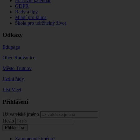
Pracovní kalendář
GDPR
Rady a tipy
Mladí pro klima
Škola pro udržitelný život
Odkazy
Edupage
Obec Radvanice
Město Trutnov
Jízdní řády
Jitsi Meet
Přihlášení
Uživatelské jméno
Heslo
Přihlásit se
Zapomenuté jméno?