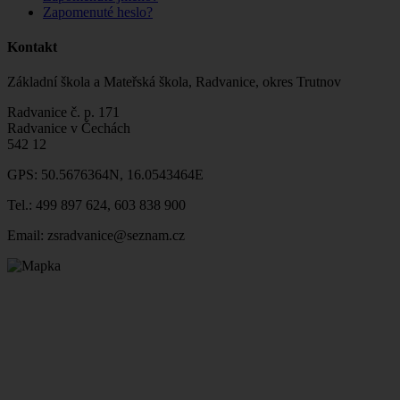
Zapomenuté heslo?
Kontakt
Základní škola a Mateřská škola, Radvanice, okres Trutnov
Radvanice č. p. 171
Radvanice v Čechách
542 12
GPS: 50.5676364N, 16.0543464E
Tel.: 499 897 624, 603 838 900
Email: zsradvanice@seznam.cz