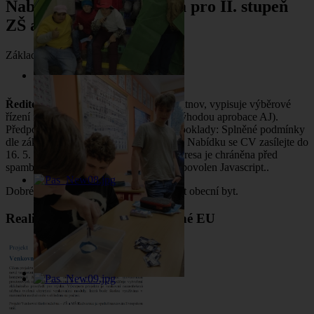
Nabídka místa - učitel/ka pro II. stupeň
ZŠ a MŠ Radvanice
Základní údaje
By
Robert Hager
1. květen 2025
Ředitel ZŠ a MŠ Radvanice
, okres Trutnov, vypisuje výběrové
řízení na místo učitel/ka 2. stupně ZŠ (výhodou aprobace AJ).
Předpokládaný nástup – dohodou. Předpoklady: Splněné podmínky
dle zákona č. 563/2004 v platném znění. Nabídku se CV zasílejte do
16. 5. 2025 na e-mail:
Tato e-mailová adresa je chráněna před
spamboty. Pro její zobrazení musíte mít povolen Javascript.
.
Dobré platové podmínky, možnost získat obecní byt.
Realizujeme projekty podpořené EU