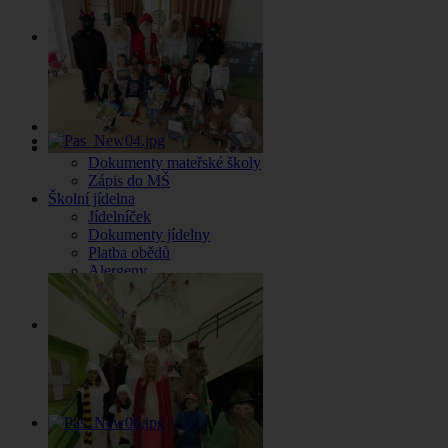
Zápisy jednání
Pronájem tělocvičny
Školní družina
O nás
Informace o školní družině
Dokumenty školní družiny
Zájmová činnost dětí
Mateřská škola
Aktuality z MŠ
Dokumenty mateřské školy
Zápis do MŠ
Školní jídelna
Jídelníček
Dokumenty jídelny
Platba obědů
Alergeny
Odhlášení obědů
Stav konta
Kontakt
Vedení školy
Základní škola
Mateřská škola
Školní jídelna
Školní družina