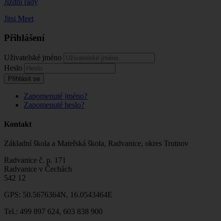
Jízdní řády
Jitsi Meet
Přihlášení
Uživatelské jméno
Heslo
Přihlásit se
Zapomenuté jméno?
Zapomenuté heslo?
Kontakt
Základní škola a Mateřská škola, Radvanice, okres Trutnov
Radvanice č. p. 171
Radvanice v Čechách
542 12
GPS: 50.5676364N, 16.0543464E
Tel.: 499 897 624, 603 838 900