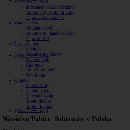
O nás
Informace o školní družině
Dokumenty školní družiny
Zájmová činnost dětí
Mateřská škola
Aktuality z MŠ
Dokumenty mateřské školy
Zápis do MŠ
Školní jídelna
Jídelníček
Dokumenty jídelny
Platba obědů
Alergeny
Odhlášení obědů
Stav konta
Kontakt
Vedení školy
Základní škola
Mateřská škola
Školní jídelna
Školní družina
Návštěva Paláce Sobieszów v Polsku