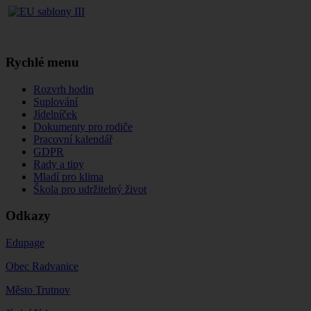
Rychlé menu
Rozvrh hodin
Suplování
Jídelníček
Dokumenty pro rodiče
Pracovní kalendář
GDPR
Rady a tipy
Mladí pro klima
Škola pro udržitelný život
Odkazy
Edupage
Obec Radvanice
Město Trutnov