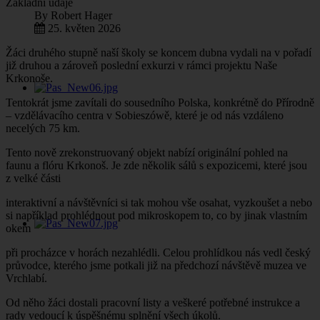
Základní údaje
By
Robert Hager
25. květen 2026
Žáci druhého stupně naší školy se koncem dubna vydali na v pořadí
již druhou a zároveň poslední exkurzi v rámci projektu Naše
Krkonoše.
Tentokrát jsme zavítali do sousedního Polska, konkrétně do Přírodně
– vzdělávacího centra v Sobieszówě, které je od nás vzdáleno
necelých 75 km.
Tento nově zrekonstruovaný objekt nabízí originální pohled na
faunu a flóru Krkonoš. Je zde několik sálů s expozicemi, které jsou
z velké části
interaktivní a návštěvníci si tak mohou vše osahat, vyzkoušet a nebo
si například prohlédnout pod mikroskopem to, co by jinak vlastním
okem
při procházce v horách nezahlédli. Celou prohlídkou nás vedl český
průvodce, kterého jsme potkali již na předchozí návštěvě muzea ve
Vrchlabí.
Od něho žáci dostali pracovní listy a veškeré potřebné instrukce a
rady vedoucí k úspěšnému splnění všech úkolů.