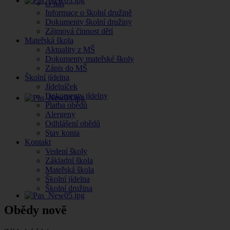
O nás
Informace o školní družině
Dokumenty školní družiny
Zájmová činnost dětí
Mateřská škola
Aktuality z MŠ
Dokumenty mateřské školy
Zápis do MŠ
Školní jídelna
Jídelníček
Dokumenty jídelny
Platba obědů
Alergeny
Odhlášení obědů
Stav konta
Kontakt
Vedení školy
Základní škola
Mateřská škola
Školní jídelna
Školní družina
Obědy nově