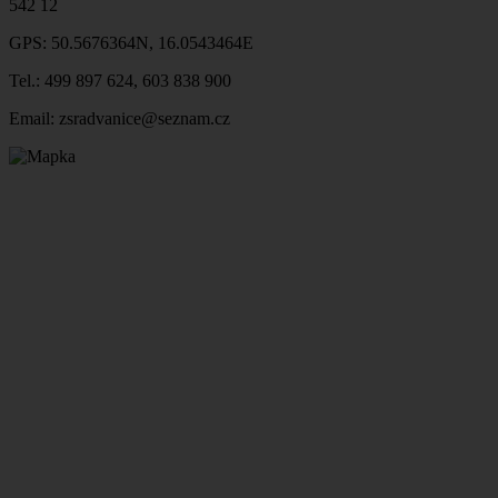
542 12
GPS: 50.5676364N, 16.0543464E
Tel.: 499 897 624, 603 838 900
Email: zsradvanice@seznam.cz