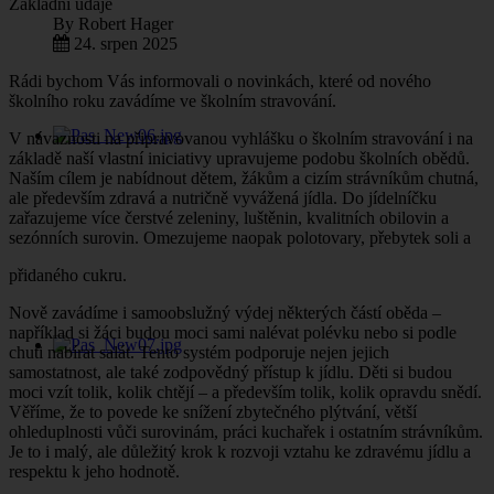
Základní údaje
By
Robert Hager
24. srpen 2025
Rádi bychom Vás informovali o novinkách, které od nového
školního roku zavádíme ve školním stravování.
V návaznosti na připravovanou vyhlášku o školním stravování i na
základě naší vlastní iniciativy upravujeme podobu školních obědů.
Naším cílem je nabídnout dětem, žákům a cizím strávníkům chutná,
ale především zdravá a nutričně vyvážená jídla. Do jídelníčku
zařazujeme více čerstvé zeleniny, luštěnin, kvalitních obilovin a
sezónních surovin. Omezujeme naopak polotovary, přebytek soli a
přidaného cukru.
Nově zavádíme i samoobslužný výdej některých částí oběda –
například si žáci budou moci sami nalévat polévku nebo si podle
chuti nabírat salát. Tento systém podporuje nejen jejich
samostatnost, ale také zodpovědný přístup k jídlu. Děti si budou
moci vzít tolik, kolik chtějí – a především tolik, kolik opravdu snědí.
Věříme, že to povede ke snížení zbytečného plýtvání, větší
ohleduplnosti vůči surovinám, práci kuchařek i ostatním strávníkům.
Je to i malý, ale důležitý krok k rozvoji vztahu ke zdravému jídlu a
respektu k jeho hodnotě.