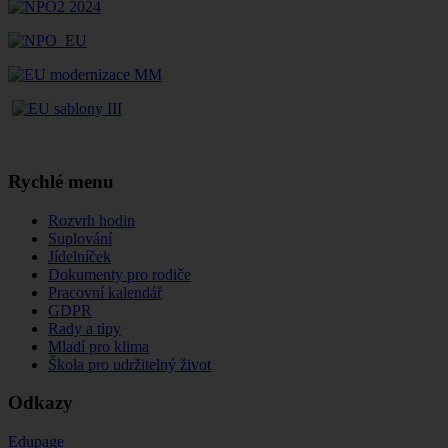
Rychlé menu
Rozvrh hodin
Suplování
Jídelníček
Dokumenty pro rodiče
Pracovní kalendář
GDPR
Rady a tipy
Mladí pro klima
Škola pro udržitelný život
Odkazy
Edupage