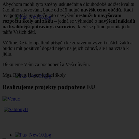
Abychom mohli tyto změny uskutečnit a dlouhodobě udržet kvalitu
školního stravování, bude od září nutné
navýšit cenu obědů
. Rádi
bychom Vás ujistili, že toto navýšení
neslouží k navyšování
rozpočtu školy ani zisku
– jedná se výhradně o
navýšení nákladů
na kvalitnější potraviny a suroviny
, které se přímo promítají do
talíře Vašich dětí.
Věříme, že tato opatření přispějí ke zdravému vývoji našich žáků a
budou mít pozitivní dopad nejen na jejich zdraví, ale i na vztah k
jídlu.
Děkujeme Vám za pochopení a Vaši důvěru.
Mgr. Robert Hager, ředitel školy
Realizujeme projekty podpořené EU