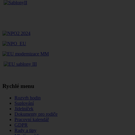
Rychlé menu
Rozvrh hodin
Suplování
Jídelníček
Dokumenty pro rodiče
Pracovní kalendář
GDPR
Rady a tipy