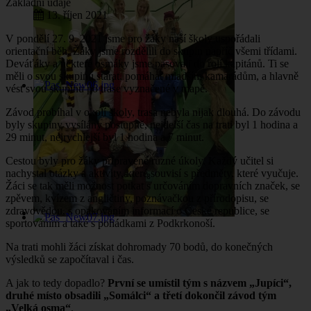
Základní údaje
13. říjen 2021
V pondělí 27. 9. 2021 jsme pro žáky naší školy uspořádali
orientační běh. Žáky jsme rozdělili do skupin napříč všemi třídami.
Deváťáky a některé osmáky jsme pasovali do rolí kapitánů. Ti se
měli o svou skupinu starat, pomáhat mladším kamarádům, a hlavně
vést svou skupinu po trase vyznačené v mapě.
Závod probíhal v okolí školy, trasa nebyla nijak dlouhá. Do závodu
byly skupiny vysílány postupně, nejdelší čas na trati byl 1 hodina a
29 minut, nejrychlejší byl 1 hodina a 7 minut.
Cestou byly pro žáky připravené různé úkoly. Každý učitel si
nachystal otázky a aktivity, které souvisí s předměty, které vyučuje.
Žáci se tak měli možnost potkat s určováním dopravních značek, se
zpěvem, kvízem z angličtiny, poznávačkou z přírodopisu, se
zdravovědou, s opakováním informací o České republice, se
sportováním a také s pohádkami z Podkrkonoší.
Na trati mohli žáci získat dohromady 70 bodů, do konečných
výsledků se započítaval i čas.
A jak to tedy dopadlo?
První se umístil tým s názvem „Jupíci“,
druhé místo obsadili „Somálci“ a třetí dokončil závod tým
„Velká osma“
.