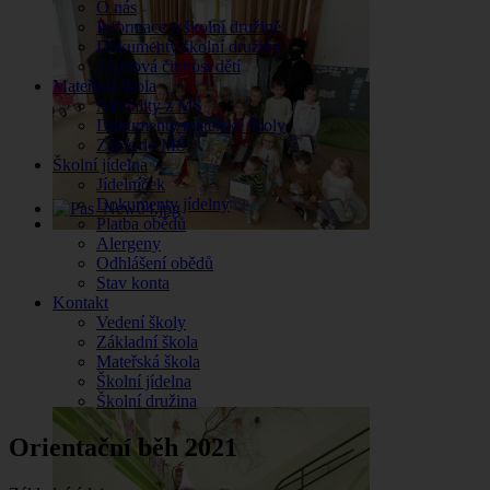
O nás
Informace o školní družině
Dokumenty školní družiny
Zájmová činnost dětí
Mateřská škola
Aktuality z MŠ
Dokumenty mateřské školy
Zápis do MŠ
Školní jídelna
Jídelníček
Dokumenty jídelny
Platba obědů
Alergeny
Odhlášení obědů
Stav konta
Kontakt
Vedení školy
Základní škola
Mateřská škola
Školní jídelna
Školní družina
Orientační běh 2021