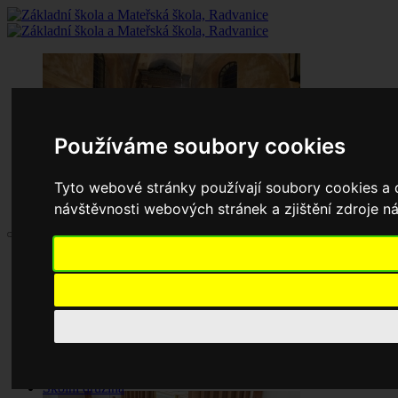
Používáme soubory cookies
Tyto webové stránky používají soubory cookies a d
návštěvnosti webových stránek a zjištění zdroje ná
Aktuality
Základní škola
Historie školy
Dokumenty základní školy
Školská rada
Jednací řád
Zápisy jednání
Pronájem tělocvičny
Školní družina