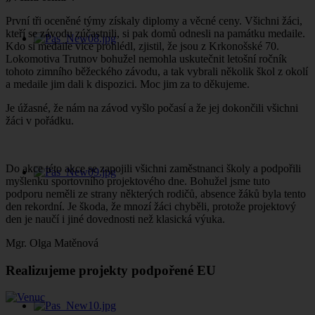
První tři oceněné týmy získaly diplomy a věcné ceny. Všichni žáci,
kteří se závodu zúčastnili, si pak domů odnesli na památku medaile.
Kdo si medaile více prohlédl, zjistil, že jsou z Krkonošské 70.
Lokomotiva Trutnov bohužel nemohla uskutečnit letošní ročník
tohoto zimního běžeckého závodu, a tak vybrali několik škol z okolí
a medaile jim dali k dispozici. Moc jim za to děkujeme.
Je úžasné, že nám na závod vyšlo počasí a že jej dokončili všichni
žáci v pořádku.
Do akce této akce se zapojili všichni zaměstnanci školy a podpořili
myšlenku sportovního projektového dne. Bohužel jsme tuto
podporu neměli ze strany některých rodičů, absence žáků byla tento
den rekordní. Je škoda, že mnozí žáci chyběli, protože projektový
den je naučí i jiné dovednosti než klasická výuka.
Mgr. Olga Matěnová
Realizujeme projekty podpořené EU