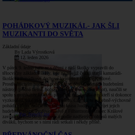
POHÁDKOVÝ MUZIKÁL- JAK ŠLI
MUZIKANTI DO SVĚTA
Základní údaje
By
Lada Výrostková
12. leden 2026
V pátek 9. ledna jsme se s dětmi z naší školky vypravili do
tělocvičny základní školy, kde na nás již čekali starší kamarádi-
školáci a Pohádkové dechové kvinteto z Hradce Králové.
Prostřednictvím hudební pohádky se děti seznámili s hudebními
nástroji (příčná flétna, hoboj, klarinet, lesní roh a fagot), naučili se
spolu s muzikanty krátkou písničku, hru na tělo a někteří si dokonce
vyzkoušeli, jaké to je být dirigentem. Cílem této hudebně-výchovné
pohádky bylo, naučit děti vnímat krásu hudby a rozvíjet jejich
hudební fantazii. Profesionálové z Filharmonie Hradec Králové
zavítali do naší školy poprvé a podle nadšených ohlasů malých
diváků, bychom se s nimi rádi setkali i někdy příště.
PŘEDVÁNOČNÍ ČAS