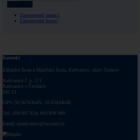
Přihlásit se
Zapomenuté jméno?
Zapomenuté heslo?
Kontakt
Základní škola a Mateřská škola, Radvanice, okres Trutnov
Radvanice č. p. 171
Radvanice v Čechách
542 12
GPS: 50.5676364N, 16.0543464E
Tel.: 499 897 624, 603 838 900
Email: zsradvanice@seznam.cz