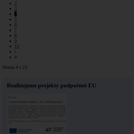
2
3
4
5
6
7
8
9
10
Strana 4 z 23
Realizujeme projekty podpořené EU