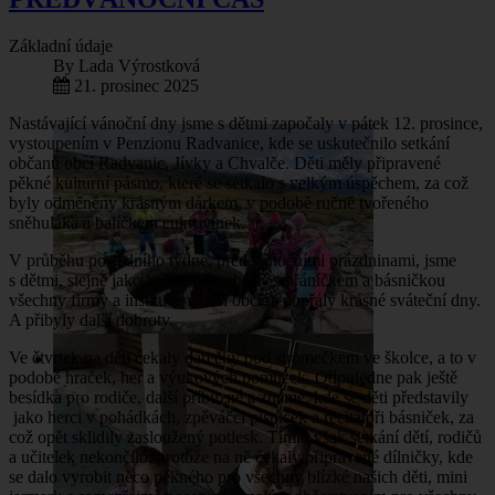
Základní údaje
By
Lada Výrostková
21. prosinec 2025
Nastávající vánoční dny jsme s dětmi započaly v pátek 12. prosince,
vystoupením v Penzionu Radvanice, kde se uskutečnilo setkání
občanů obcí Radvanic, Jívky a Chvalče. Děti měly připravené
pěkné kulturní pásmo, které se setkalo s velkým úspěchem, za což
byly odměněny krásným dárkem, v podobě ručně tvořeného
sněhuláka a balíčkem cukrovinek.
V průběhu posledního týdne, před vánočními prázdninami, jsme
s dětmi, stejně jako každý rok, obešly s přáníčkem a básničkou
všechny firmy a instituce v naší obci, a popřály krásné sváteční dny.
A přibyly další dobroty.
Ve čtvrtek na děti čekaly dárečky pod stromečkem ve školce, a to v
podobě hraček, her a výukových pomůcek. Odpoledne pak ještě
besídka pro rodiče, další příbuzné a známé, kde se děti představily
jako herci v pohádkách, zpěváčci písniček a recitátoři básniček, za
což opět sklidily zasloužený potlesk. Tímto však setkání dětí, rodičů
a učitelek nekončilo, protože na ně čekaly připravené dílničky, kde
se dalo vyrobit něco pěkného pro všechny blízké našich děti, mini