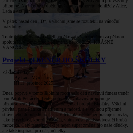
jarmark a samozřejmě posezení s malým občerstvením pro všechny
přítomné. Na hladký průběh, myšleno s humorem, dohlížely Alice,
Lada a náš pan ředitel.
V pátek nastal den ,,D“, a všichni jsme se rozutekli na vánoční
prázdniny.
Touto cestou, bychom chtěli poděkovat všem rodičům za pěknou
spolupráci v tomto roce a těšíme se na rok 2026. KRÁSNÉ
VÁNOCE
Projekt - TRENÉR DO ŠKOLKY
Základní údaje
By
Lada Výrostková
11. prosinec 2025
Dnes, poprvé v tomto školním roce, naše děti navštívil fitness trenér
pan Patrik Petráček. Tento pohybově zábavný program je
přizpůsobený jak pro nejmenší děti, tak i pro předškoláky. Všichni
přivítali pana Patrika s nadšením a radostí, a s vidinou příjemně
stráveného dopoledního času. V této aktivitě trenér pracuje s prvky,
jako je rychlost, koordinace těla, vnímavost, představivost či hrubá
motorika. Celý tento projekt je nejen super změna pro naše dětičky,
ale také inspirací pro nás, učitelky.