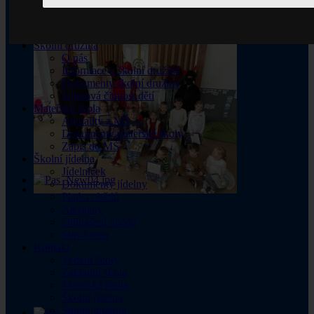
Jednací řád
Zápisy jednání
Pronájem tělocvičny
Školní družina
O nás
Informace o školní družině
Dokumenty školní družiny
Zájmová činnost dětí
Mateřská škola
Aktuality z MŠ
Dokumenty mateřské školy
Zápis do MŠ
Školní jídelna
Jídelníček
Dokumenty jídelny
Platba obědů
Alergeny
Odhlášení obědů
Stav konta
Kontakt
Vedení školy
Základní škola
Mateřská škola
Školní jídelna
Školní družina