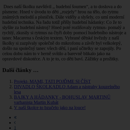
Dnes naší školku navštívil ,, hudební šoumen“, a to doslova a do
písmene. Hned v úvodu to děti ,,rozjely“ hrou na tělo, do rytmu
známých melodií a písniček. Dále viděly a slyšely, co umí moderní
hudební technika. Na řadu totiž přišly hudební hádanky: Co že to
slyšíte za hudební nástroj­? Hned poté rozlišovaly rytmus- pomalý a
rychlý, zkusily si rytmus na čtyři doby pomocí hudebního nástroje a
tanec Macarena s českým textem. Vybrané dětské hvězdy z naší
školky si zazpívaly společně do mikrofonu a závěr byl velkolepý,
došlo na společný tanec všech dětí, i paní učitelky se zapojily. Po
celou dobu nám to v herně svítilo a barevně blikalo jako na
opravdové diskotéce. A to je to, co děti baví. Zážitky a prožitky.
Další články …
Projekt- MAMI, TATI POJĎME SI ČÍST
DIVADLO ŠKOLKADLO Adam a nástrahy kouzelného
lesa
BAJKY A HÁDANKY - BOHUSLAV MARTINŮ
varhanista Martin Kubát
V naší školce to bzučelo jako na louce!
1