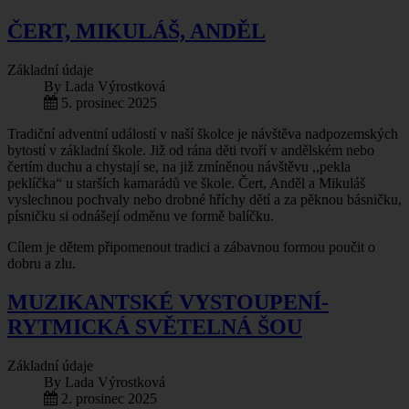
ČERT, MIKULÁŠ, ANDĚL
Základní údaje
By
Lada Výrostková
5. prosinec 2025
Tradiční adventní událostí v naší školce je návštěva nadpozemských
bytostí v základní škole. Již od rána děti tvoří v andělském nebo
čertím duchu a chystají se, na již zmíněnou návštěvu ,,pekla
peklíčka“ u starších kamarádů ve škole. Čert, Anděl a Mikuláš
vyslechnou pochvaly nebo drobné hříchy dětí a za pěknou básničku,
písničku si odnášejí odměnu ve formě balíčku.
Cílem je dětem připomenout tradici a zábavnou formou poučit o
dobru a zlu.
MUZIKANTSKÉ VYSTOUPENÍ-
RYTMICKÁ SVĚTELNÁ ŠOU
Základní údaje
By
Lada Výrostková
2. prosinec 2025